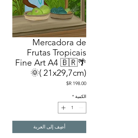
Mercadora de
Frutas Tropicais
Fine Art A4 🇧🇷🌴
🌞( 21x29,7cm)
السعر
الكمية
*
أضِف إلى العربة