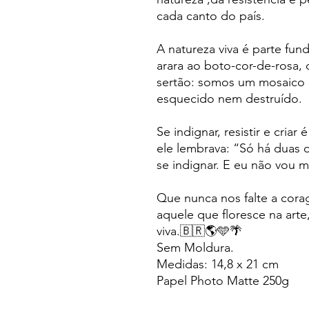
cada canto do país.
⠀
A natureza viva é parte fu
arara ao boto-cor-de-rosa,
sertão: somos um mosaico 
esquecido nem destruído.
⠀
Se indignar, resistir e cri
ele lembrava: “Só há duas o
se indignar. E eu não vou m
⠀
Que nunca nos falte a cora
aquele que floresce na arte
viva.🇧🇷🌎🩵🌴
Sem Moldura.
Medidas: 14,8 x 21 cm
Papel Photo Matte 250g