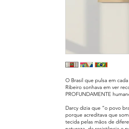
O Brasil que pulsa em cad
Ribeiro sonhava em ver reco
PROFUNDAMENTE human
⠀
Darcy dizia que “o povo bras
porque acreditava que somo
tecida pelas mãos de difere
natureza ,da resistência e p