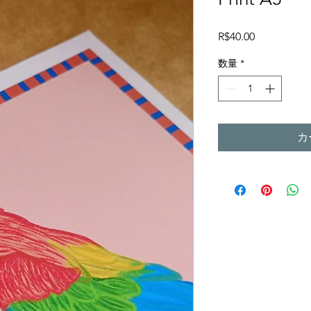
価
R$40.00
格
数量
*
カ