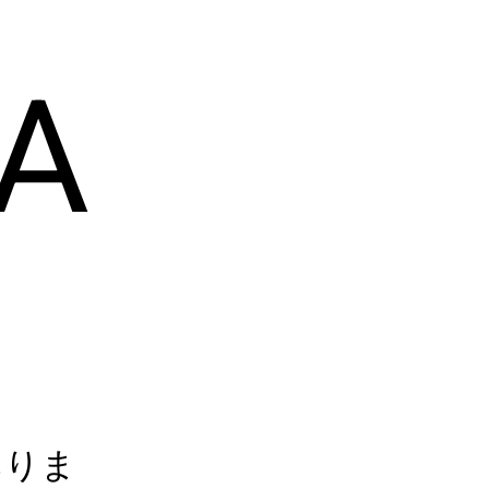
A
A
ありま